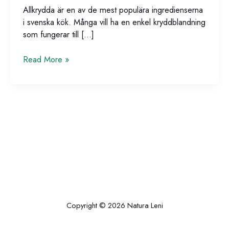
Allkrydda är en av de mest populära ingredienserna
i svenska kök. Många vill ha en enkel kryddblandning
som fungerar till […]
Bästa
Read More »
allkrydda
–
vad
är
det
egentligen?
Copyright © 2026 Natura Leni