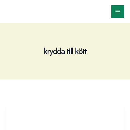
Skip
to
Main
content
Men
krydda till kött