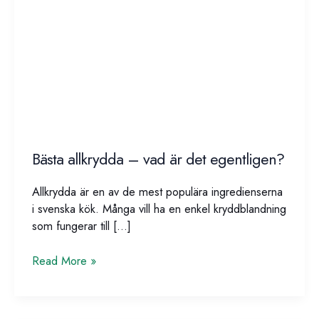
Bästa allkrydda – vad är det egentligen?
Allkrydda är en av de mest populära ingredienserna
i svenska kök. Många vill ha en enkel kryddblandning
som fungerar till […]
Bästa
Read More »
allkrydda
–
vad