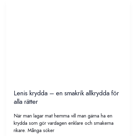
är
det
egentligen?
Lenis krydda – en smakrik allkrydda för
alla rätter
När man lagar mat hemma vill man gärna ha en
krydda som gör vardagen enklare och smakerna
rikare. Många söker